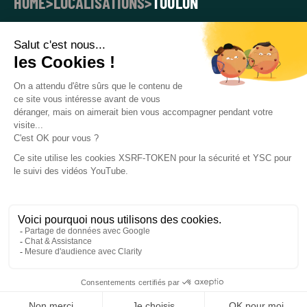
HOME
>
LOCALISATIONS
>
TOULON
LOUEZ VOTRE
PHOTOBOOTH À TOULON
DÈS AUJOURD’HUI
Créez des moments inoubliables en photo et vidéo pour
rendre vos événements à Toulon irrésistiblement
captivants !
REQUEST A FREE QUOTE
Nous avons conçu
plus de 700 000 activations
pour les
principaux acteurs de tous les secteurs et dans plus de 15
Test FR
pays.