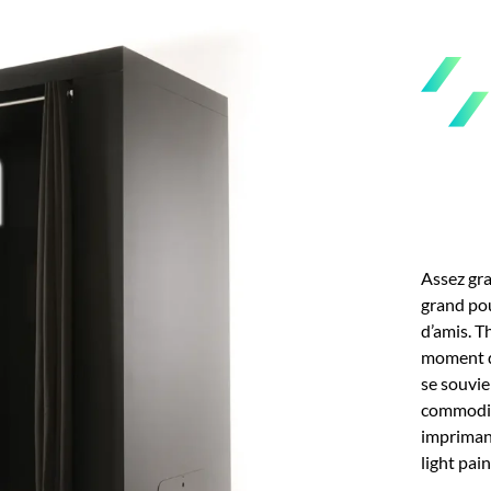
Assez gra
grand pou
d’amis. T
moment d’
se souvie
commodit
imprimant
light pai