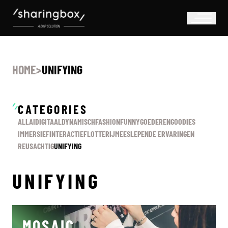
HOME
>
UNIFYING
CATEGORIES
ALL
AI
DIGITAAL
DYNAMISCH
FASHION
FUNNY
GOEDEREN
GOODIES
IMMERSIEF
INTERACTIEF
LOTTERIJ
MEESLEPENDE ERVARINGEN
REUSACHTIG
UNIFYING
UNIFYING
MOSAIC