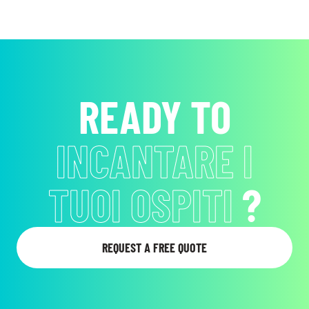
READY TO
INCANTARE I
TUOI OSPITI
?
REQUEST A FREE QUOTE