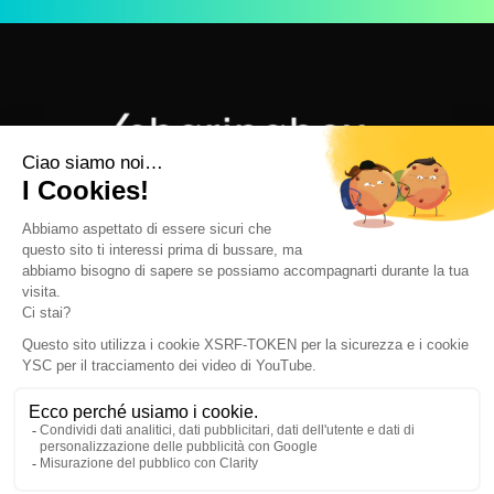
sharingbox © 2026 - All rights reserved
ABOUT US
OUR VALUES
OUR TEAM
JOBS
BRUSSELS
NEW YORK
PARIS
ZOETERMEER
LAUSANNE
BERLIN
MILAN
SEE ALL
NOTE LEGALI
TERMS AND CONDITIONS
PRIVACY POLICY