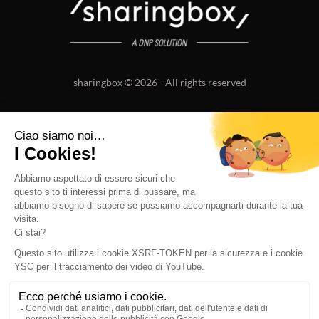
sharingbox © 2026 - All rights reserved
ABOUT US
OUR VALUES
OUR TEAM
JOBS
BRUSSELS
NEW YORK
PARIS
ZOETERMEER
LAUSANNE
BERLIN
MILAN
SEE ALL
NOTE LEGALI
TERMS AND CONDITIONS
PRIVACY POLICY