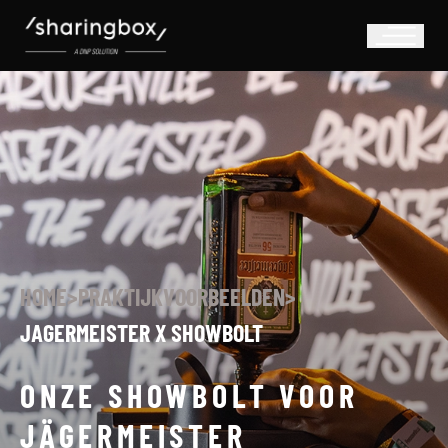
HOME
>
PRAKTIJKVOORBEELDEN
>
JAGERMEISTER X SHOWBOLT
ONZE SHOWBOLT VOOR
JÄGERMEISTER